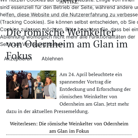
ANTIKE.
sind essenziell für den Betrieb der Seite, während andere u
helfen, diese Website und die Nutzererfahrung zu verbesse
(Tracking Cookies). Sie können selbst entscheiden, ob Sie 
Die römische Weinkelter
Cookies zulassen möchten. Bitte beachten Sie, dass bei ei
Ablehnung womöglich nicht mehr alle Funktionalitäten der
von Odernheim am Glan im
Seite zur Verfügung stehen.
Fokus
Akzeptieren
Ablehnen
Am 24. April beleuchtete ein
spannender Vortrag die
Entdeckung und Erforschung der
römischen Weinkelter von
Odernheim am Glan. Jetzt mehr
dazu in der aktuellen Pressemeldung.
Weiterlesen: Die römische Weinkelter von Odernheim
am Glan im Fokus