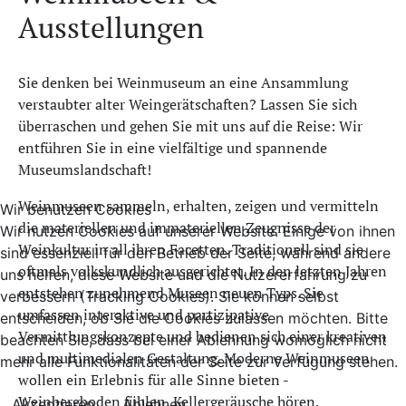
Ausstellungen
Sie denken bei Weinmuseum an eine Ansammlung
verstaubter alter Weingerätschaften? Lassen Sie sich
überraschen und gehen Sie mit uns auf die Reise: Wir
entführen Sie in eine vielfältige und spannende
Museumslandschaft!
Weinmuseen sammeln, erhalten, zeigen und vermitteln
Wir benutzen Cookies
die materiellen und immateriellen Zeugnisse der
Wir nutzen Cookies auf unserer Website. Einige von ihnen
Weinkultur in all ihren Facetten. Traditionell sind sie
sind essenziell für den Betrieb der Seite, während andere
oftmals volkskundlich ausgerichtet. In den letzten Jahren
uns helfen, diese Website und die Nutzererfahrung zu
entstehen zunehmend Museen neuen Typs. Sie
verbessern (Tracking Cookies). Sie können selbst
umfassen interaktive und partizipative
entscheiden, ob Sie die Cookies zulassen möchten. Bitte
Vermittlungskonzepte und bedienen sich einer kreativen
beachten Sie, dass bei einer Ablehnung womöglich nicht
und multimedialen Gestaltung. Moderne Weinmuseen
mehr alle Funktionalitäten der Seite zur Verfügung stehen.
wollen ein Erlebnis für alle Sinne bieten -
Weinbergboden fühlen, Kellergeräusche hören,
Akzeptieren
Ablehnen