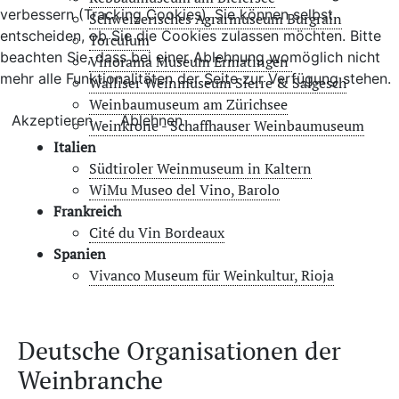
verbessern (Tracking Cookies). Sie können selbst
Schweizerisches Agrarmuseum Burgrain
entscheiden, ob Sie die Cookies zulassen möchten. Bitte
Torculum
beachten Sie, dass bei einer Ablehnung womöglich nicht
Vinorama Museum Ermatingen
mehr alle Funktionalitäten der Seite zur Verfügung stehen.
Walliser Weinmuseum Sierre & Salgesch
Weinbaumuseum am Zürichsee
Akzeptieren
Ablehnen
Weinkrone - Schaffhauser Weinbaumuseum
Italien
Südtiroler Weinmuseum in Kaltern
WiMu Museo del Vino, Barolo
Frankreich
Cité du Vin Bordeaux
Spanien
Vivanco Museum für Weinkultur, Rioja
Deutsche Organisationen der
Weinbranche