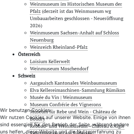
Weinmuseum im Historischen Museum der
Pfalz
(derzeit ist das Weinmuseum wg
Umbauarbeiten geschlossen - Neueröffnung
2026)
Weinmuseum Sachsen-Anhalt auf Schloss
Neuenburg
Weinreich Rheinland-Pfalz
Österreich
Loisium Kellerwelt
Weinmuseum Moschendorf
Schweiz
Aargauisch Kantonales Weinbaumuseum
Elva Kellereimaschinen-Sammlung Rümikon
Musée du Vin | Weinmuseum
Museum Confrérie des Vignerons
Wir benutzen Cookies
Museum für Rebe und Wein - Château de
Wir nutzen Cookies auf unserer Website. Einige von ihnen
Boudry
sind essenziell für den Betrieb der Seite, während andere
Rebbau- und Weinmuseum - Château d'Aigle
uns helfen, diese Website und die Nutzererfahrung zu
Rebbaumuseum am Bielersee