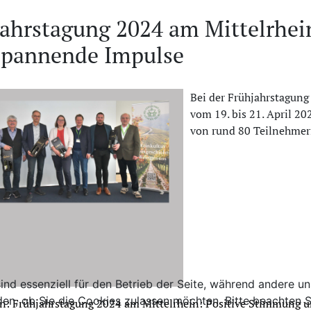
jahrstagung 2024 am Mittelrhei
spannende Impulse
Bei der Frühjahrstagung 
vom 19. bis 21. April 2
von rund 80 Teilnehmer
ind essenziell für den Betrieb der Seite, während andere u
den, ob Sie die Cookies zulassen möchten. Bitte beachten S
en: Frühjahrstagung 2024 am Mittelrhein: Positive Stimmung