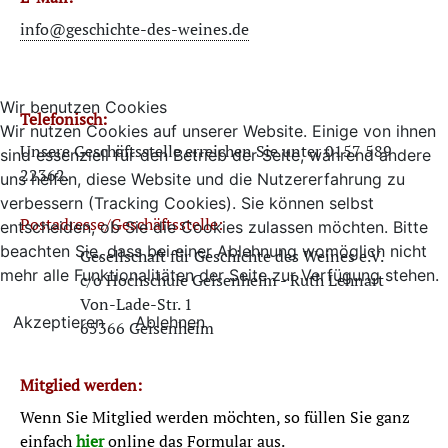
info@geschichte-des-weines.de
Wir benutzen Cookies
Telefonisch:
Wir nutzen Cookies auf unserer Website. Einige von ihnen
Unsere Geschäftsstelle erreichen Sie unter 0157 589
sind essenziell für den Betrieb der Seite, während andere
22362.
uns helfen, diese Website und die Nutzererfahrung zu
verbessern (Tracking Cookies). Sie können selbst
Postadresse/Geschäftsstelle:
entscheiden, ob Sie die Cookies zulassen möchten. Bitte
beachten Sie, dass bei einer Ablehnung womöglich nicht
Gesellschaft für Geschichte des Weines e.V.
mehr alle Funktionalitäten der Seite zur Verfügung stehen.
c/o Hochschule Geisenheim - Ruth Lehnart
Von-Lade-Str. 1
Akzeptieren
Ablehnen
65366 Geisenheim
Mitglied werden:
Wenn Sie Mitglied werden möchten, so füllen Sie ganz
einfach
hier
online das Formular aus.