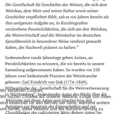
Die Gesellschaft für Geschichte des Weines, die sich dem
Weinbau, dem Wein und seiner Kultur sowie seiner
Geschichte verpflichtet fühlt, sah es vor Jahren bereits als
ihre ureigenste Aufgabe an, in Kurzbiografien
verstorbene Persönlichkeiten, die sich um den Weinbau,
die Weinwirtschaft und die Weinkultur im deutschen
Sprachbereich in besonderer Weise verdient gemacht
haben, der Nachwelt präsent zu halten.“
Insbesondere runde Jahrestage geben Anlass, an
Persönlichkeiten zu erinnern, die wir bereits in unsere
Sammlung aufgenommen haben. So wurden vor 250
Jahren zwei bedeutende Pioniere der Weinbranche
geboren:
Carl Friedrich von Gok (1776-1849)
,
Mitbegründer der „Gesellschaft für die Weinverbesserung
Wir benutzen Cookies
in Württemberg“, bedeutender Autor des Werks über die
Wir nutzen Cookies auf unserer Website. Einige von ihnen
Weinrebe mit ihren Arten und Abarten
bzw. mit
sind essenziell für den Betrieb der Seite, während andere
Beiträgen zur Kenntnis der Eigenschaften und zur
uns helfen, diese Website und die Nutzererfahrung zu
Classifikation der cultivierten Wein-Reben-Arten
. Im