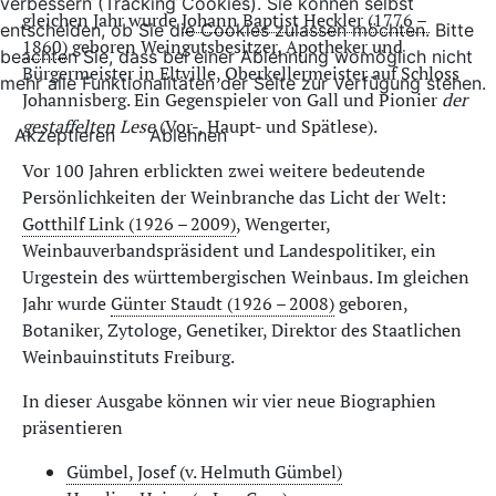
verbessern (Tracking Cookies). Sie können selbst
gleichen Jahr wurde
Johann Baptist Heckler (1776 –
entscheiden, ob Sie die Cookies zulassen möchten. Bitte
1860)
geboren Weingutsbesitzer, Apotheker und
beachten Sie, dass bei einer Ablehnung womöglich nicht
Bürgermeister in Eltville, Oberkellermeister auf Schloss
mehr alle Funktionalitäten der Seite zur Verfügung stehen.
Johannisberg. Ein Gegenspieler von Gall und Pionier
der
gestaffelten Lese
(Vor-, Haupt- und Spätlese).
Akzeptieren
Ablehnen
Vor 100 Jahren erblickten zwei weitere bedeutende
Persönlichkeiten der Weinbranche das Licht der Welt:
Gotthilf Link (1926 – 2009)
, ­Wengerter,
Weinbauverbandspräsident und Landespolitiker, ein
Urgestein des württembergischen Weinbaus. Im gleichen
Jahr wurde
Günter Staudt (1926 – 2008)
geboren,
Botaniker, Zytologe, Genetiker, Direktor des Staatlichen
Weinbauinstituts Freiburg.
In dieser Ausgabe können wir vier neue Biographien
präsentieren
Gümbel, Josef (v. Helmuth Gümbel)