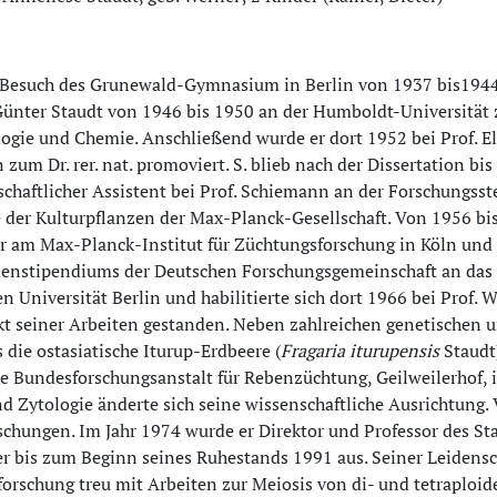
Besuch des Grunewald-Gymnasium in Berlin von 1937 bis194
Günter Staudt von 1946 bis 1950 an der Humboldt-Universität 
logie und Chemie. Anschließend wurde er dort 1952 bei Prof. E
zum Dr. rer. nat. promoviert. S. blieb nach der Dissertation bi
schaftlicher Assistent bei Prof. Schiemann an der Forschungsste
 der Kulturpflanzen der Max-Planck-Gesellschaft. Von 1956 bi
er am Max-Planck-Institut für Züchtungsforschung in Köln un
enstipendiums der Deutschen Forschungsgemeinschaft an das I
n Universität Berlin und habilitierte sich dort 1966 bei Prof.
t seiner Arbeiten gestanden. Neben zahlreichen genetischen 
s die ostasiatische Iturup-Erdbeere (
Fragaria iturupensis
Staudt
e Bundesforschungsanstalt für Rebenzüchtung, Geilweilerhof, i
d Zytologie änderte sich seine wissenschaftliche Ausrichtung
schungen. Im Jahr 1974 wurde er Direktor und Professor des Sta
r bis zum Beginn seines Ruhestands 1991 aus. Seiner Leidensch
forschung treu mit Arbeiten zur Meiosis von di- und tetraplo