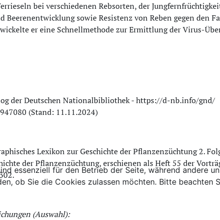
rrieseln bei verschiedenen Rebsorten, der Jungfernfrüchtigkei
nd Beerenentwicklung sowie Resistenz von Reben gegen den F
wickelte er eine Schnellmethode zur Ermittlung der Virus-Übe
log der Deutschen Nationalbibliothek - https://d-nb.info/gnd/
947080 (Stand: 11.11.2024)
raphisches Lexikon zur Geschichte der Pflanzenzüchtung 2. Fol
hichte der Pflanzenzüchtung, erschienen als Heft 55 der Vorträ
ind essenziell für den Betrieb der Seite, während andere u
302.
den, ob Sie die Cookies zulassen möchten. Bitte beachten S
ichungen (Auswahl):