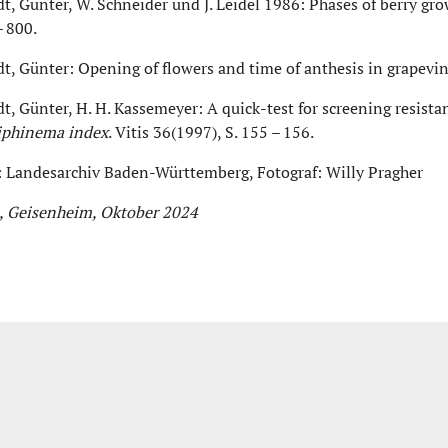
t, Günter, W. Schneider und J. Leidel 1986: Phases of berry gr
– 800.
dt, Günter: Opening of flowers and time of anthesis in grapevi
t, Günter, H. H. Kassemeyer: A quick-test for screening resista
iphinema index
. Vitis 36(1997), S. 155 – 156.
: Landesarchiv Baden-Württemberg, Fotograf: Willy Pragher
l, Geisenheim, Oktober 2024