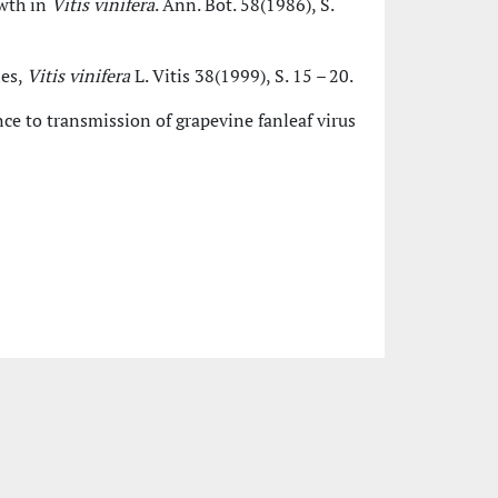
owth in
Vitis vinifera
. Ann. Bot. 58(1986), S.
nes,
Vitis vinifera
L. Vitis 38(1999), S. 15 – 20.
nce to transmission of grapevine fanleaf virus