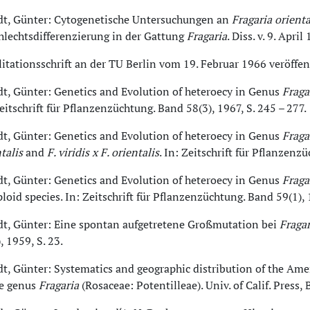
dt, Günter: Cytogenetische Untersuchungen an
Fragaria orienta
hlechtsdifferenzierung in der Gattung
Fragaria
. Diss. v. 9. April
itationsschrift an der TU Berlin vom 19. Februar 1966 veröffent
dt, Günter: Genetics and Evolution of heteroecy in Genus
Fraga
eitschrift für Pflanzenzüchtung. Band 58(3), 1967, S. 245 – 277.
dt, Günter: Genetics and Evolution of heteroecy in Genus
Fraga
ntalis
and
F. viridis x F. orientalis
. In: Zeitschrift für Pflanzenz
dt, Günter: Genetics and Evolution of heteroecy in Genus
Fraga
loid species. In: Zeitschrift für Pflanzenzüchtung. Band 59(1), 
dt, Günter: Eine spontan aufgetretene Großmutation bei
Fragar
, 1959, S. 23.
dt, Günter: Systematics and geographic distribution of the Ame
he genus
Fragaria
(Rosaceae: Potentilleae). Univ. of Calif. Press, B