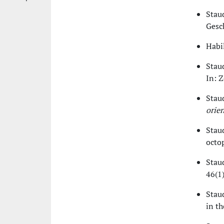
Stau
Gesc
Habil
Stau
In: Z
Stau
orie
Stau
octop
Stau
46(1)
Stau
in t