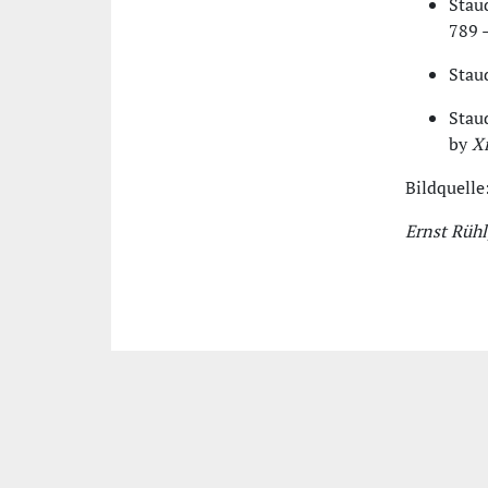
Staud
789 
Stau
Staud
by
X
Bildquelle
Ernst Rüh