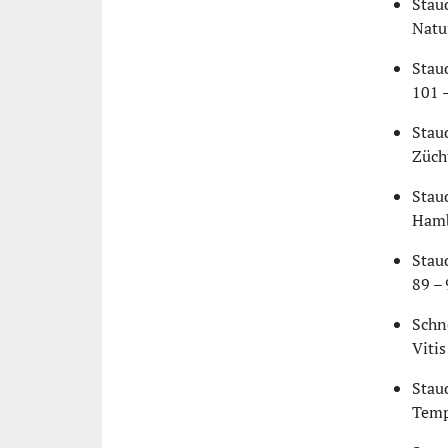
Staud
Natur
Stau
101 
Stau
Zücht
Stau
Hamb
Stau
89 – 
Schn
Vitis
Stau
Tempe