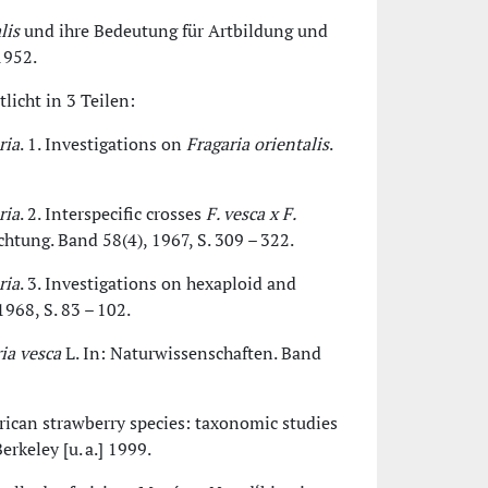
lis
und ihre Bedeutung für Artbildung und
 1952.
licht in 3 Teilen:
ria
. 1. Investigations on
Fragaria orientalis
.
ria
. 2. Interspecific crosses
F. vesca x F.
üchtung. Band 58(4), 1967, S. 309 – 322.
ria
. 3. Investigations on hexaploid and
1968, S. 83 – 102.
ia vesca
L. In: Naturwissenschaften. Band
rican strawberry species: taxonomic studies
erkeley [u. a.] 1999.