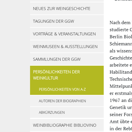
NEUES ZUR WEINGESCHICHTE
TAGUNGEN DER GGW
Nach dem 
studierte 
VORTRÄGE & VERANSTALTUNGEN
Berlin Bio
Schiemann 
WEINMUSEEN & AUSSTELLUNGEN
als wissen
Geschichte
SAMMLUNGEN DER GGW
arbeitete 
Habilitand
PERSÖNLICHKEITEN DER
WEINKULTUR
Technische
Mittelpunk
PERSÖNLICHKEITEN VON A-Z
er erstmal
1967 an di
AUTOREN DER BIOGRAPHIEN
Genetik un
ABKÜRZUNGEN
seiner For
Amt übte e
WEINBIBLIOGRAPHIE BIBLIOVINO
in der Reb