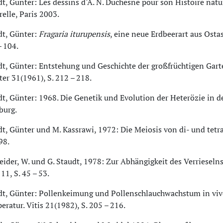
t, Günter: Les dessins d‘A. N. Duchesne pour son Histoire natur
elle, Paris 2003.
dt, Günter:
Fragaria iturupensis
, eine neue Erdbeerart aus Ostas
– 104.
dt, Günter: Entstehung und Geschichte der großfrüchtigen Gar
er 31(1961), S. 212 – 218.
dt, Günter: 1968. Die Genetik und Evolution der Heterözie in 
urg.
dt, Günter und M. Kassrawi, 1972: Die Meiosis von di- und tet
98.
eider, W. und G. Staudt, 1978: Zur Abhängigkeit des Verriese
 11, S. 45 – 53.
dt, Günter: Pollenkeimung und Pollenschlauchwachstum in viv
ratur. Vitis 21(1982), S. 205 – 216.