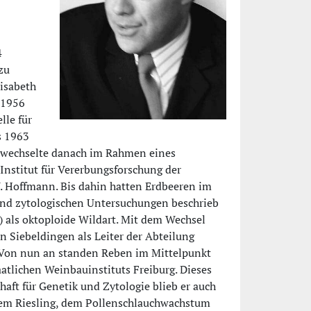
4
zu
lisabeth
s 1956
lle für
s 1963
d wechselte danach im Rahmen eines
nstitut für Vererbungsforschung der
 W. Hoffmann. Bis dahin hatten Erdbeeren im
und zytologischen Untersuchungen beschrieb
)
als oktoploide Wildart. Mit dem Wechsel
n Siebeldingen als Leiter der Abteilung
. Von nun an standen Reben im Mittelpunkt
atlichen Weinbauinstituts Freiburg. Dieses
aft für Genetik und Zytologie blieb er auch
idem Riesling, dem Pollenschlauchwachstum