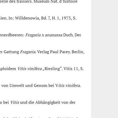
elle des fraisiers. Muséum Nat. d‘histoire
ien. In: Willdenowia, Bd. 7, H. 1, 1973, S.
tenerdbeeren:
Fragaria x ananassa
Duch. Der
der Gattung
Fragaria
. Verlag Paul Parey. Berlin,
raploidem
Vitis vinifera
„Riesling“. Vitis 11, S.
lns von Umwelt und Genom bei V
itis vinifera
.
o bei
Vitis
und die Abhängigkeit von der