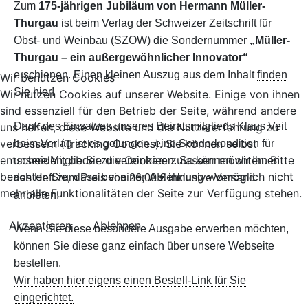
Zum
175-jährigen Jubiläum von Hermann Müller-
Thurgau
ist beim Verlag der Schweizer Zeitschrift für
Obst- und Weinbau (SZOW) die Sondernummer
„Müller-
Thurgau – ein außergewöhnlicher Innovator“
erschienen. Einen kleinen Auszug aus dem Inhalt
finden
Wir benutzen Cookies
Sie hier
!
Wir nutzen Cookies auf unserer Website. Einige von ihnen
sind essenziell für den Betrieb der Seite, während andere
uns helfen, diese Website und die Nutzererfahrung zu
Dank des
Einsatzes unseres Beiratsmitglieds Klaus Veit
verbessern (Tracking Cookies). Sie können selbst
beim Verlag
ist es gelungen, eine Sonderkondition für
entscheiden, ob Sie die Cookies zulassen möchten. Bitte
unsere Mitglieder zu vereinbaren.
So können wir Ihnen
beachten Sie, dass bei einer Ablehnung womöglich nicht
das Heft zum Preis von
26,00 € inklusive Versand
mehr alle Funktionalitäten der Seite zur Verfügung stehen.
anbieten.
Akzeptieren
Ablehnen
Wenn Sie diese besondere Ausgabe erwerben möchten,
können Sie diese ganz einfach über unsere Webseite
bestellen.
Wir haben hier eigens einen Bestell-Link für Sie
eingerichtet.