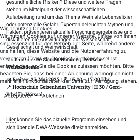
gesundheitliche Risiken? Diese und weitere Fragen
stehen im Mittelpunkt der wissenschaftlichen
Aufarbeitung rund um das Thema Wein als Lebenselixier
oder potenzielle Gefahr. Experten beleuchten Mythen und
Wir benutzen Cookies
Fakten, präsentieren aktuelle Forschungsergebnisse und
Wir nutzen Cookies auf unserer Website. Einige von ihnen
diskutieren die Auswirkungen auf Wissenschaft,
sind essenziell für den Betrieb der Seite, während andere
Gesellschaft und Weinwirtschaft.
uns helfen, diese Website und die Nutzererfahrung zu
verbessern (Tracking Cookies). Sie können selbst
Moderation:
Dr. Claudia Hammer, Deutsche
entscheiden, ob Sie die Cookies zulassen möchten. Bitte
Weinakademie
beachten Sie, dass bei einer Ablehnung womöglich nicht
📅
Freitag, 23. Mai 2025
| ⏰
13:00 – 17:00 Uhr
mehr alle Funktionalitäten der Seite zur Verfügung stehen.
📍
Hochschule Geisenheim University
|
H 30 / Gerd-
Erbslöh-Hörsaal
Akzeptieren
Ablehnen
Hier
können Sie das aktuelle Programm einsehen und
sich
über die DWA-Webseite
direkt anmelden.