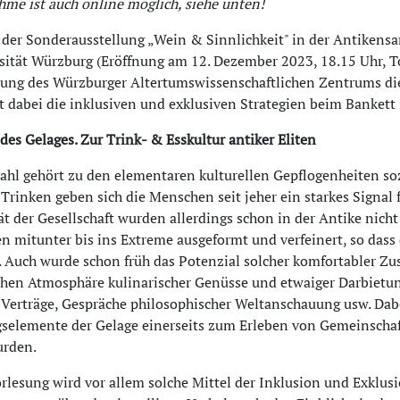
hme ist auch online möglich, siehe unten!
h der Sonderausstellung „Wein & Sinnlichkeit" in der Antik
sität Würzburg (Eröffnung am 12. Dezember 2023, 18.15 Uhr, To
ung des Würzburger Altertumswissenschaftlichen Zentrums die
dabei die inklusiven und exklusiven Strategien beim Bankett i
des Gelages. Zur Trink- & Esskultur antiker Eliten
hl gehört zu den elementaren kulturellen Gepflogenheiten soz
Trinken geben sich die Menschen seit jeher ein starkes Signal
t der Gesellschaft wurden allerdings schon in der Antike nicht
n mitunter bis ins Extreme ausgeformt und verfeinert, so dass
. Auch wurde schon früh das Potenzial solcher komfortabler 
en Atmosphäre kulinarischer Genüsse und etwaiger Darbietung
 Verträge, Gespräche philosophischer Weltanschauung usw. Dabe
selemente der Gelage einerseits zum Erleben von Gemeinschaft
urden.
rlesung wird vor allem solche Mittel der Inklusion und Exklusi