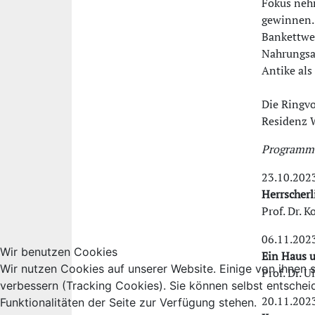
Fokus nehm
gewinnen. 
Bankettwes
Nahrungsau
Antike als
Die Ringvo
Residenz W
Programm
23.10.202
Herrscherl
Prof. Dr. 
06.11.202
Wir benutzen Cookies
Ein Haus u
Wir nutzen Cookies auf unserer Website. Einige von ihnen s
Prof. Dr. 
verbessern (Tracking Cookies). Sie können selbst entschei
20.11.202
Funktionalitäten der Seite zur Verfügung stehen.