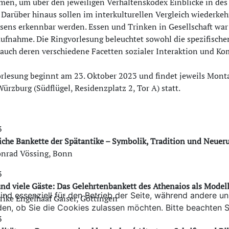
en, um über den jeweiligen Verhaltenskodex Einblicke in des 
Darüber hinaus sollen im interkulturellen Vergleich wiederke
ens erkennbar werden. Essen und Trinken in Gesellschaft war
fnahme. Die Ringvorlesung beleuchtet sowohl die spezifischen
 auch deren verschiedene Facetten sozialer Interaktion und K
rlesung beginnt am 23. Oktober 2023 und findet jeweils Mont
ürzburg (Südflügel, Residenzplatz 2, Tor A) statt.
3
iche Bankette der Spätantike – Symbolik, Tradition und Neuer
Konrad Vössing, Bonn
3
nd viele Gäste: Das Gelehrtenbankett des Athenaios als Model
ind essenziell für den Betrieb der Seite, während andere u
Ulrike Engelhaaf Gaiser, Göttingen
den, ob Sie die Cookies zulassen möchten. Bitte beachten S
3