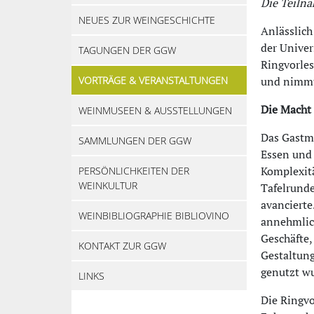
Die Teilna
NEUES ZUR WEINGESCHICHTE
Anlässlic
der Univer
TAGUNGEN DER GGW
Ringvorles
VORTRÄGE & VERANSTALTUNGEN
und nimmt 
Die Macht 
WEINMUSEEN & AUSSTELLUNGEN
Das Gastma
SAMMLUNGEN DER GGW
Essen und 
Komplexitä
PERSÖNLICHKEITEN DER
WEINKULTUR
Tafelrunde
avancierte
WEINBIBLIOGRAPHIE BIBLIOVINO
annehmlich
Geschäfte,
KONTAKT ZUR GGW
Gestaltung
genutzt w
LINKS
Die Ringvo