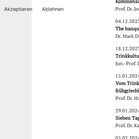
Kommensali
Prof. Dr. 
Akzeptieren
Ablehnen
04.12.202
The banque
Dr. Mark D
18.12.202
Trinkkultu
Jun.-Prof.
15.01.202
Vom Trink
frühgriech
Prof. Dr. H
29.01.202
Sieben Tag
Prof. Dr. K
05.02.202