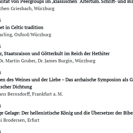
tät von Peergroups im ‚klassischen‘ Altertum. Schrift- und Bi
Jochen Griesbach, Würzburg
3
t in Celtic tradition
arling, Oxford/Würzburg
3
r, Staatsraison und Götterkult im Reich der Hethiter
 Dr. Martin Gruber, Dr. James Burgin, Würzburg
4
en des Weines und der Liebe – Das archaische Symposion als 
ischer Dichtung
ans Bernsdorff, Frankfurt a. M.
4
e Gelage: Der hellenistische König und die Übersetzer der Bibe
ai Brodersen, Erfurt
4