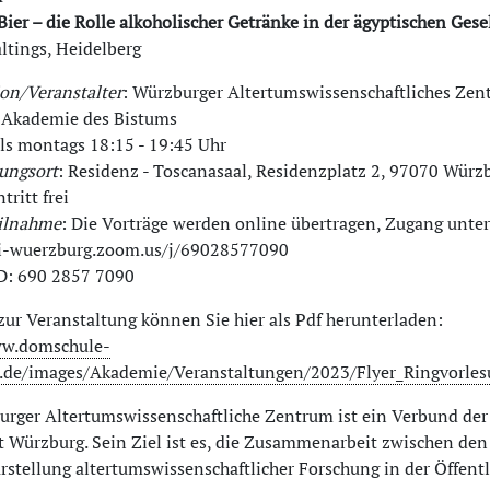
ier – die Rolle alkoholischer Getränke in der ägyptischen Gesel
altings, Heidelberg
on/Veranstalter
: Würzburger Altertumswissenschaftliches Ze
 Akademie des Bistums
ils montags 18:15 - 19:45 Uhr
ungsort
: Residenz - Toscanasaal, Residenzplatz 2, 97070 Würz
ntritt frei
ilnahme
: Die Vorträge werden online übertragen, Zugang unter
ni-wuerzburg.zoom.us/j/69028577090
D: 690 2857 7090
zur Veranstaltung können Sie hier als Pdf herunterladen:
ww.domschule-
.de/images/Akademie/Veranstaltungen/2023/Flyer_Ringvorles
rger Altertumswissenschaftliche Zentrum ist ein Verbund der 
t Würzburg. Sein Ziel ist es, die Zusammenarbeit zwischen den 
rstellung altertumswissenschaftlicher Forschung in der Öffentl