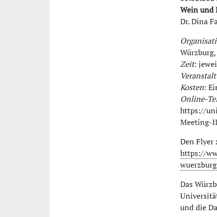
Wein und B
Dr. Dina F
Organisati
Würzburg,
Zeit
: jewe
Veranstalt
Kosten
: Ei
Online-Te
https://u
Meeting-I
Den Flyer 
https://w
wuerzburg
Das Würzbu
Universitä
und die Da