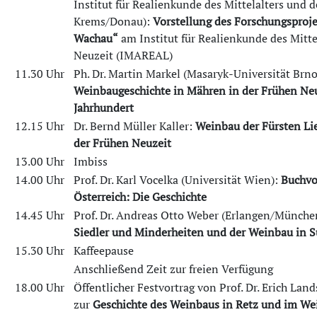
Institut für Realienkunde des Mittelalters und 
Krems/Donau):
Vorstellung des Forschungsproje
Wachau“
am Institut für Realienkunde des Mitte
Neuzeit (IMAREAL)
11.30 Uhr
Ph. Dr. Martin Markel (Masaryk-Universität Brn
Weinbaugeschichte in Mähren in der Frühen Neu
Jahrhundert
12.15 Uhr
Dr. Bernd Müller Kaller:
Weinbau der Fürsten Li
der Frühen Neuzeit
13.00 Uhr
Imbiss
14.00 Uhr
Prof. Dr. Karl Vocelka (Universität Wien):
Buchvo
Österreich: Die Geschichte
14.45 Uhr
Prof. Dr. Andreas Otto Weber (Erlangen/Münche
Siedler und Minderheiten und der Weinbau in 
15.30 Uhr
Kaffeepause
Anschließend Zeit zur freien Verfügung
18.00 Uhr
Öffentlicher Festvortrag von Prof. Dr. Erich Lan
zur
Geschichte des Weinbaus in Retz und im Wei