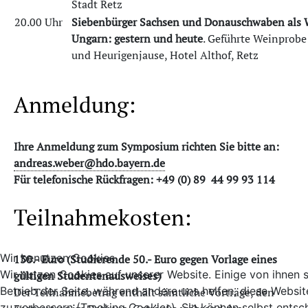
Stadt Retz
20.00 Uhr
Siebenbürger Sachsen und Donauschwaben als 
Ungarn: gestern und heute
. Geführte Weinprob
und Heurigenjause, Hotel Althof, Retz
Anmeldung:
Ihre Anmeldung zum Symposium richten Sie bitte an:
andreas.weber@hdo.bayern.de
Für telefonische Rückfragen: +49 (0) 89 44 99 93 114
Teilnahmekosten:
Wir benutzen Cookies
130.- Euro (Studierende 50.- Euro gegen Vorlage eines
Wir nutzen Cookies auf unserer Website. Einige von ihnen s
gültigen Studentenausweises)
Betrieb der Seite, während andere uns helfen, diese Websi
Der Teilnahmebetrag enthält sämtliche Vorträge, den
zu verbessern (Tracking Cookies). Sie können selbst entsc