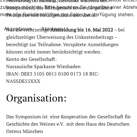
Festvortrag im Rathaus, Getränke während des
zulassen möchten. Bitte beachten Sie, dass bei einer Able
Symposiums, das Mittagessen sowie die geführte
mehr alle Funktionalitäten der Seite zur Verfügung stehen.
Weinprobe mit Heurigenjause am Abend.
Akzeptieren
Ablehnen
Nur die rechtzeitige
Anmeldung bis 16. Mai 2022
– bei
gleichzeitiger Überweisung des Unkostenbeitrags –
berechtigt zur Teilnahme. Verspätete Anmel­dungen
können nicht immer berücksichtigt werden.
Konto der Gesellschaft:
Nassauische Sparkasse Wiesbaden
IBAN: DE83 5105 0015 0100 0173 18 BIC:
NASSDE55XXX
Organisation:
Das Symposium ist eine Kooperation der Gesellschaft für
Geschichte des Weines e.V. mit dem Haus des Deutschen
Ostens München