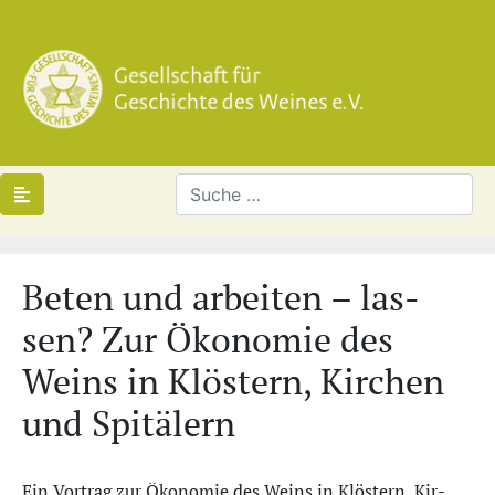
Be­ten und ar­bei­ten – las­
sen? Zur Öko­no­mie des
Weins in Klös­tern, Kir­chen
und Spi­tä­lern
Ein Vortrag zur Öko­no­mie des Weins in Klös­tern, Kir­