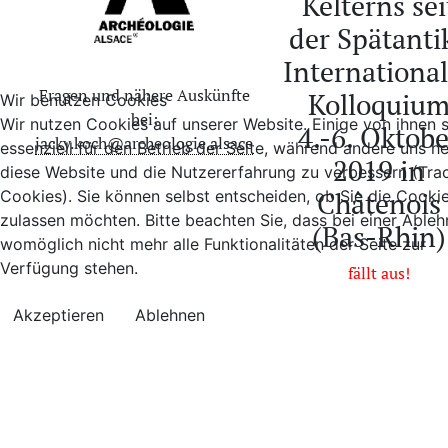
Kelterns sei
der Spätanti
Internationa
Fragen und nähere Auskünfte
Kolloquiu
Wir benutzen Cookies
bei:
Wir nutzen Cookies auf unserer Website. Einige von ihnen 
4.-6. Oktobe
jacky.koch@archeologie.alsace
essenziell für den Betrieb der Seite, während andere uns he
2019 in
diese Website und die Nutzererfahrung zu verbessern (Tra
Châtenois
Cookies). Sie können selbst entscheiden, ob Sie die Cooki
zulassen möchten. Bitte beachten Sie, dass bei einer Able
(Bas-Rhin)
womöglich nicht mehr alle Funktionalitäten der Seite zur
Verfügung stehen.
fällt aus!
Akzeptieren
Ablehnen