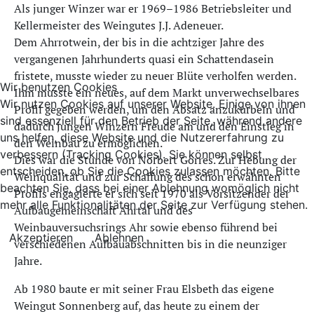
Als junger Winzer war er 1969–1986 Betriebsleiter und
Kellermeister des Weingutes J.J. Adeneuer.
Dem Ahrrotwein, der bis in die achtziger Jahre des
vergangenen Jahrhunderts quasi ein Schattendasein
fristete, musste wieder zu neuer Blüte verholfen werden.
Wir benutzen Cookies
Ihm musste ein neues, auf dem Markt unverwechselbares
Wir nutzen Cookies auf unserer Website. Einige von ihnen
Profil gegeben werden, um den Absatz anzukurbeln und
sind essenziell für den Betrieb der Seite, während andere
dadurch jungen Winzern Freude am und den Einstieg in
uns helfen, diese Website und die Nutzererfahrung zu
den Weinbau zu ermöglichen.
verbessern (Tracking Cookies). Sie können selbst
Dies war die Stunde von Norbert Görres. Zur Hebung der
entscheiden, ob Sie die Cookies zulassen möchten. Bitte
Weinqualität und zur Schaffung des schon erwähnten
beachten Sie, dass bei einer Ablehnung womöglich nicht
Profils engagierte er sich seit 1970 als Vorsitzender der
mehr alle Funktionalitäten der Seite zur Verfügung stehen.
Aufbaugemeinschaft Ahrtal und des
Weinbauversuchsrings Ahr sowie ebenso führend bei
Akzeptieren
Ablehnen
verschiedenen Aufbauabschnitten bis in die neunziger
Jahre.
Ab 1980 baute er mit seiner Frau Elsbeth das eigene
Weingut Sonnenberg auf, das heute zu einem der