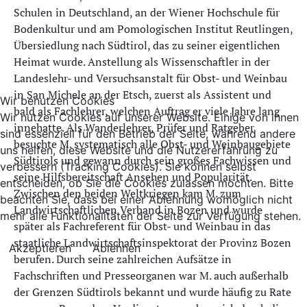
Schulen in Deutschland, an der Wiener Hochschule für
Bodenkultur und am Pomologischen Institut Reutlingen,
Übersiedlung nach Südtirol, das zu seiner eigentlichen
Heimat wurde. Anstellung als Wissenschaftler in der
Landeslehr- und Versuchsanstalt für Obst- und Weinbau
in San Michele an der Etsch, zuerst als Assistent und
Wir benutzen Cookies
bald als Fachlehrer, welchen Auftrag er viele Jahre lang
Wir nutzen Cookies auf unserer Website. Einige von ihnen
innehatte. Als Wanderlehrer, Prüfer und Ratgeber
sind essenziell für den Betrieb der Seite, während andere
besuchte M. systematisch alle Obst- und Weinbaugebiete
uns helfen, diese Website und die Nutzererfahrung zu
Südtirols und gewann durch sein großes Fachwissen und
verbessern (Tracking Cookies). Sie können selbst
seine Hilfsbereitschaft Ansehen und Popularität.
entscheiden, ob Sie die Cookies zulassen möchten. Bitte
Zwischen den beiden Weltkriegen kam M. zum
beachten Sie, dass bei einer Ablehnung womöglich nicht
Landwirtschaftlichen Verband in Bozen und wurde
mehr alle Funktionalitäten der Seite zur Verfügung stehen.
später als Fachreferent für Obst- und Weinbau in das
staatliche Landwirtschaftsinspektorat der Provinz Bozen
Akzeptieren
Ablehnen
berufen. Durch seine zahlreichen Aufsätze in
Fachschriften und Presseorganen war M. auch außerhalb
der Grenzen Südtirols bekannt und wurde häufig zu Rate