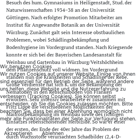
Besuch des hum. Gymnasiums in Heiligenstadt, Stud. der
Naturwissenschaften 1934−38 an der Universität
Göttingen. Nach erfolgter Promotion Mitarbeiter am
Institut für Angewandte Botanik an der Universität
Würzburg. Zunächst galt sein Interesse obstbaulichen
Problemen, wobei Schädlingsbekämpfung und
Bodenhygiene im Vordergrund standen. Nach Kriegsende
konnte er sich bei der Bayerischen Landesanstalt für
Weinbau und Gartenbau in Würzburg/Veitshöchheim
Wir benutzen Cookies
dem Pflanzenschutz voll widmen. Im Vordergrund
Wir nutzen Cookies auf unserer Website. Einige von ihnen
standen nun die Krankheiten und Schädlinge der Rebe.
sind essenziell für den Betrieb der Seite, während andere
Große Verdienste hat sich K. um die Bekämpfung der
uns helfen, diese Website und die Nutzererfahrung zu
Nematoden in den Rebschulböden von Franken
verbessern (Tracking Cookies). Sie können selbst
erworben. Sehr intensiv bearbeitete er zusammen mit
entscheiden, ob Sie die Cookies zulassen möchten. Bitte
Fritz Lippe die verschiedenen Möglichkeiten der
beachten Sie, dass bei einer Ablehnung womöglich nicht
Maifrostbekämpfung im Weinbau sowie des richtigen
mehr alle Funktionalitäten der Seite zur Verfügung stehen.
Einsatzes rebenschonender Herbizide. So war er einer
der ersten, der Ende der 40er Jahre das Problem der
Akzeptieren
Ablehnen
durch Wuchsstoffe verursachten Schadbilder (2,4-D-