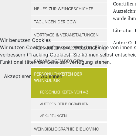
Courtiller
NEUES ZUR WEINGESCHICHTE
Auszeichn
wurde ihm
TAGUNGEN DER GGW
Literatur:
VORTRÄGE & VERANSTALTUNGEN
Wir benutzen Cookies
Autor: O.-
Wir nutzen Cookies auf unserer Website. Einige von ihnen s
WEINMUSEEN & AUSSTELLUNGEN
verbessern (Tracking Cookies). Sie können selbst entschei
SAMMLUNGEN DER GGW
Funktionalitäten der Seite zur Verfügung stehen.
PERSÖNLICHKEITEN DER
Akzeptieren
Ablehnen
WEINKULTUR
PERSÖNLICHKEITEN VON A-Z
AUTOREN DER BIOGRAPHIEN
ABKÜRZUNGEN
WEINBIBLIOGRAPHIE BIBLIOVINO