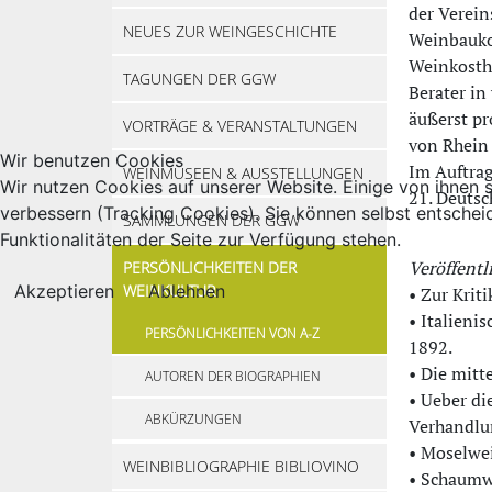
der Verein
NEUES ZUR WEINGESCHICHTE
Weinbauko
Weinkostha
TAGUNGEN DER GGW
Berater in
äußerst pr
VORTRÄGE & VERANSTALTUNGEN
von Rhein 
Wir benutzen Cookies
Im Auftrag
WEINMUSEEN & AUSSTELLUNGEN
Wir nutzen Cookies auf unserer Website. Einige von ihnen s
21. Deutsc
verbessern (Tracking Cookies). Sie können selbst entschei
SAMMLUNGEN DER GGW
Funktionalitäten der Seite zur Verfügung stehen.
Veröffentl
PERSÖNLICHKEITEN DER
Akzeptieren
WEINKULTUR
Ablehnen
• Zur Krit
• Italieni
PERSÖNLICHKEITEN VON A-Z
1892.
• Die mitt
AUTOREN DER BIOGRAPHIEN
• Ueber di
ABKÜRZUNGEN
Verhandlu
• Moselwei
WEINBIBLIOGRAPHIE BIBLIOVINO
• Schaumw