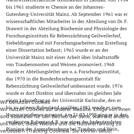
bis 1961 studierte er Chemie an der Johannes-
Gutenberg-Universität Mainz. Ab September 1961 war er
wissenschaftlicher Mitarbeiter in der Abteilung von Dr. F.
Drawert in der Abteilung Biochemie und Physiologie des
Forschungsinstituts für Rebenzüchtung Geilweilerhof,
Siebeldingen und mit Forschungsarbeiten zur Erstellung
einer Dissertation befasst; 1965 wurde er an der
Universität Mainz mit einer Arbeit über Inhaltsstoffe
von Traubenmosten und Weinen promoviert. 1968
wurde er Abteilungsleiter am o. a. Forschungsinstitut,
das 1970 in die Bundesforschungsanstalt für
Rebenzüchtung Geilweilerhof umbenannt wurde. 1976
wurde er dort Direktor und übernahm im gleichen Jahr
einen Lehrauftrag an der Universität Karlsruhe, den er
Wir benutzen Cookies
bis zu seinem Ruhestand ausübte; 1985 wurde er zum
Wir nutzen Cookies auf unserer Website. Einige von ihnen
Honorarprofessor ernannt. Am 31.03.1998 ging er in den
sind essenziell für den Betrieb der Seite, während andere
verdienten Ruhestand. R. war einer der bedeutendsten
uns helfen, diese Website und die Nutzererfahrung zu
Pioniere der Aromaforschung bei Trauben und Wein,
verbessern (Tracking Cookies). Sie können selbst