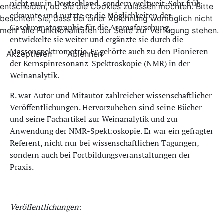
nicht nur in Deutschland, sondern weltweit. Sehr früh
entscheiden, ob Sie die Cookies zulassen möchten. Bitte
erkannte und nutzte er die Möglichkeiten der
beachten Sie, dass bei einer Ablehnung womöglich nicht
Gaschromatographie für die Aromaforschung,
mehr alle Funktionalitäten der Seite zur Verfügung stehen.
entwickelte sie weiter und ergänzte sie durch die
Massenspektrometrie. Er gehörte auch zu den Pionieren
Akzeptieren
Ablehnen
der Kernspinresonanz-Spektroskopie (NMR) in der
Weinanalytik.
R. war Autor und Mitautor zahlreicher wissenschaftlicher
Veröffentlichungen. Hervorzuheben sind seine Bücher
und seine Fachartikel zur Weinanalytik und zur
Anwendung der NMR-Spektroskopie. Er war ein gefragter
Referent, nicht nur bei wissenschaftlichen Tagungen,
sondern auch bei Fortbildungsveranstaltungen der
Praxis.
Veröffentlichungen
: