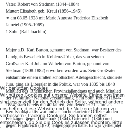
Vater: Robert von Stedman (1844–1884)
Mutter: Elisabeth geb. Kraul (1856–1945)
⚭ am 08.05.1928 mit Marie Augusta Frederica Elizabeth
Jametel (1905–1969)
1 Sohn (Ralf Joachim)
Major a.D. Karl Barton, genannt von Stedman, war Besitzer des
Landguts Besselich in Koblenz-Urbar, das von seinem
Großvater Karl Johann Wilhelm von Barton, genannt von
Stedman (1808-1882) erworben worden war. Sein Großvater
entstammte einem uralten schottischen Adelsgeschlecht, studierte
Jura, ging als Liberaler in die Politik, war von 1835 bis 1848
Wir benutzen Cookies
Mitglied des Rheinischen Provinziallandtags und auch Mitglied
Wir nutzen Cookies auf unserer Website. Einige von ihnen
der Frankfurter Nationalversammlung. Sein Sohn Robert (1844-
sind essenziell für den Betrieb der Seite, während andere
1884) starb bereits mit 40 Jahren, von denen er 21 Jahre als
uns helfen, diese Website und die Nutzererfahrung zu
Berufssoldat aktiv war und als hochdekorierter Offizier an den
verbessern (Tracking Cookies). Sie können selbst
Feldzügen gegen Dänemark (1864), Österreich (1866) und
entscheiden, ob Sie die Cookies zulassen möchten. Bitte
gegen Frankreich (1870) teilgenommen hatte. Er war verheiratet