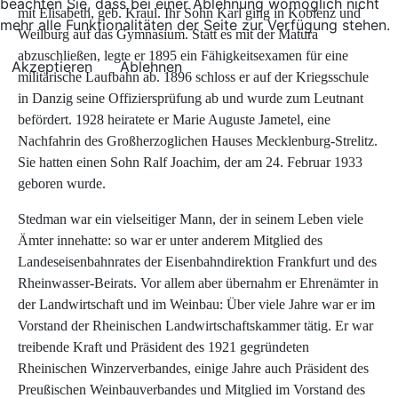
beachten Sie, dass bei einer Ablehnung womöglich nicht
mit Elisabeth, geb. Kraul. Ihr Sohn Karl ging in Koblenz und
mehr alle Funktionalitäten der Seite zur Verfügung stehen.
Weilburg auf das Gymnasium. Statt es mit der Matura
abzuschließen, legte er 1895 ein Fähigkeitsexamen für eine
Akzeptieren
Ablehnen
militärische Laufbahn ab. 1896 schloss er auf der Kriegsschule
in Danzig seine Offiziersprüfung ab und wurde zum Leutnant
befördert. 1928 heiratete er Marie Auguste Jametel, eine
Nachfahrin des Großherzoglichen Hauses Mecklenburg-Strelitz.
Sie hatten einen Sohn Ralf Joachim, der am 24. Februar 1933
geboren wurde.
Stedman war ein vielseitiger Mann, der in seinem Leben viele
Ämter innehatte: so war er unter anderem Mitglied des
Landeseisenbahnrates der Eisenbahndirektion Frankfurt und des
Rheinwasser-Beirats. Vor allem aber übernahm er Ehrenämter in
der Landwirtschaft und im Weinbau: Über viele Jahre war er im
Vorstand der Rheinischen Landwirtschaftskammer tätig. Er war
treibende Kraft und Präsident des 1921 gegründeten
Rheinischen Winzerverbandes, einige Jahre auch Präsident des
Preußischen Weinbauverbandes und Mitglied im Vorstand des