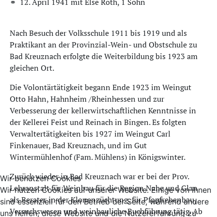
⚭ 12. April 1941 mit Else Roth, 1 Sohn
Nach Besuch der Volksschule 1911 bis 1919 und als
Praktikant an der Provinzial-Wein- und Obstschule zu
Bad Kreuznach erfolgte die Weiterbildung bis 1923 am
gleichen Ort.
Die Volontärtätigkeit begann Ende 1923 im Weingut
Otto Hahn, Hahnheim /Rheinhessen und zur
Verbesserung der kellerwirtschaftlichen Kenntnisse in
der Kellerei Feist und Reinach in Bingen. Es folgten
Verwaltertätigkeiten bis 1927 im Weingut Carl
Finkenauer, Bad Kreuznach, und im Gut
Wintermühlenhof (Fam. Mühlens) in Königswinter.
Zurück wieder in Bad Kreuznach war er bei der Prov.
Wir benutzen Cookies
Lehranstalt für Weinbau für die Region Nahe und Glan
Wir nutzen Cookies auf unserer Website. Einige von ihnen
als Berater in der Klonenzüchtung, für Pfopfrebenbau,
sind essenziell für den Betrieb der Seite, während andere
Versuchswesen und weinbauliche Buchführung tätig. Ab
uns helfen, diese Website und die Nutzererfahrung zu