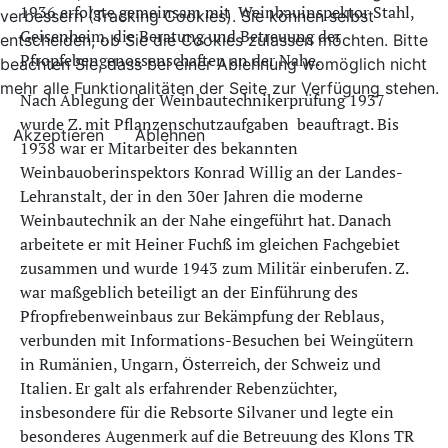
1936 erfolgte gemeinsam mit Weinbauinspektor Stahl,
verbessern (Tracking Cookies). Sie können selbst
Geisenheim, die Beratung und Betreuung der
entscheiden, ob Sie die Cookies zulassen möchten. Bitte
Pfropfebengenossenschaften an der Nahe.
beachten Sie, dass bei einer Ablehnung womöglich nicht
mehr alle Funktionalitäten der Seite zur Verfügung stehen.
Nach Ablegung der Weinbautechnikerprüfung 1937
wurde Z. mit Pflanzenschutzaufgaben beauftragt. Bis
Akzeptieren
Ablehnen
1938 war er Mitarbeiter des bekannten
Weinbauoberinspektors Konrad Willig an der Landes-
Lehranstalt, der in den 30er Jahren die moderne
Weinbautechnik an der Nahe eingeführt hat. Danach
arbeitete er mit Heiner Fuchß im gleichen Fachgebiet
zusammen und wurde 1943 zum Militär einberufen. Z.
war maßgeblich beteiligt an der Einführung des
Pfropfrebenweinbaus zur Bekämpfung der Reblaus,
verbunden mit Informations-Besuchen bei Weingütern
in Rumänien, Ungarn, Österreich, der Schweiz und
Italien. Er galt als erfahrender Rebenzüchter,
insbesondere für die Rebsorte Silvaner und legte ein
besonderes Augenmerk auf die Betreuung des Klons TR