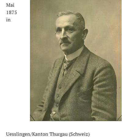
Mai
1875
in
Uesslingen/Kanton Thurgau (Schweiz)