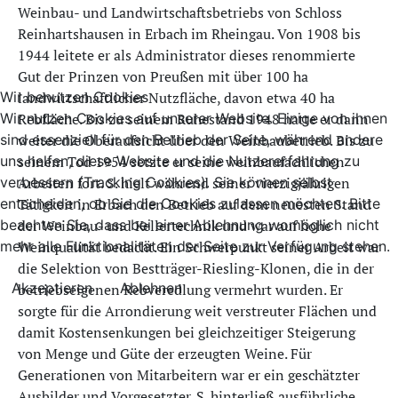
Weinbau- und Landwirtschaftsbetriebs von Schloss
Reinhartshausen in Erbach im Rheingau. Von 1908 bis
1944 leitete er als Administrator dieses renommierte
Gut der Prinzen von Preußen mit über 100 ha
Wir benutzen Cookies
landwirtschaftlicher Nutzfläche, davon etwa 40 ha
Wir nutzen Cookies auf unserer Website. Einige von ihnen
Rebfläche. Bis zu seinem Ruhestand 1948 hatte er dann
sind essenziell für den Betrieb der Seite, während andere
weiter die Oberaufsicht über den Weinbaubetrieb. Bis zu
uns helfen, diese Website und die Nutzererfahrung zu
seinem Tod 1954 setzte er seine weinbaufachlichen
verbessern (Tracking Cookies). Sie können selbst
Arbeiten fort. S. hielt während seiner vierzigjährigen
entscheiden, ob Sie die Cookies zulassen möchten. Bitte
Tätigkeit in Erbach den Betrieb auf dem neuesten Stand
beachten Sie, dass bei einer Ablehnung womöglich nicht
der Weinbau- und Kellertechnik und war auf hohe
mehr alle Funktionalitäten der Seite zur Verfügung stehen.
Weinqualität bedacht. Ein Schwerpunkt seiner Arbeit war
die Selektion von Bestträger-Riesling-Klonen, die in der
Akzeptieren
Ablehnen
betriebseigenen Rebveredlung vermehrt wurden. Er
sorgte für die Arrondierung weit verstreuter Flächen und
damit Kostensenkungen bei gleichzeitiger Steigerung
von Menge und Güte der erzeugten Weine. Für
Generationen von Mitarbeitern war er ein geschätzter
Ausbilder und Vorgesetzter. S. hinterließ ausführliche