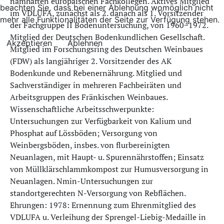
namhaften europäischen Fachkollegen. Aktives Mitglied
beachten Sie, dass bei einer Ablehnung womöglich nicht
im VDLUFA, zunächst als 2. danach als 1. Vorsitzender
mehr alle Funktionalitäten der Seite zur Verfügung stehen.
der Fachgruppe II Bodenuntersuchung, von 1960−1972.
Mitglied der Deutschen Bodenkundlichen Gesellschaft.
Akzeptieren
Ablehnen
Mitglied im Forschungsring des Deutschen Weinbaues
(FDW) als langjähriger 2. Vorsitzender des AK
Bodenkunde und Rebenernährung. Mitglied und
Sachverständiger in mehreren Fachbeiräten und
Arbeitsgruppen des Fränkischen Weinbaues.
Wissenschaftliche Arbeitsschwerpunkte:
Untersuchungen zur Verfügbarkeit von Kalium und
Phosphat auf Lössböden; Versorgung von
Weinbergsböden, insbes. von flurbereinigten
Neuanlagen, mit Haupt- u. Spurennährstoffen; Einsatz
von Müllklärschlammkompost zur Humusversorgung in
Neuanlagen. Nmin-Untersuchungen zur
standortgerechten N-Versorgung von Rebflächen.
Ehrungen: 1978: Ernennung zum Ehrenmitglied des
VDLUFA u. Verleihung der Sprengel-Liebig-Medaille in