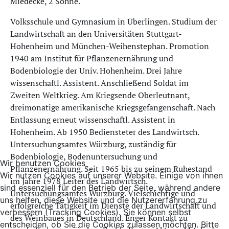
Miedecke, 2 Söhne.
Volksschule und Gymnasium in Überlingen. Studium der
Landwirtschaft an den Universitäten Stuttgart-
Hohenheim und München-Weihenstephan. Promotion
1940 am Institut für Pflanzenernährung und
Bodenbiologie der Univ. Hohenheim. Drei Jahre
wissenschaftl. Assistent. Anschließend Soldat im
Zweiten Weltkrieg. Am Kriegsende Oberleutnant,
dreimonatige amerikanische Kriegsgefangenschaft. Nach
Entlassung erneut wissenschaftl. Assistent in
Hohenheim. Ab 1950 Bediensteter des Landwirtsch.
Untersuchungsamtes Würzburg, zuständig für
Bodenbiologie, Bodenuntersuchung und
Wir benutzen Cookies
Pflanzenernährung. Seit 1965 bis zu seinem Ruhestand
Wir nutzen Cookies auf unserer Website. Einige von ihnen
im Jahre 1978 Leiter des Landwirtsch.
sind essenziell für den Betrieb der Seite, während andere
Untersuchungsamtes Würzburg. Vielschichtige und
uns helfen, diese Website und die Nutzererfahrung zu
erfolgreiche Tätigkeit im Dienste der Landwirtschaft und
verbessern (Tracking Cookies). Sie können selbst
des Weinbaues in Deutschland. Enger Kontakt zu
entscheiden, ob Sie die Cookies zulassen möchten. Bitte