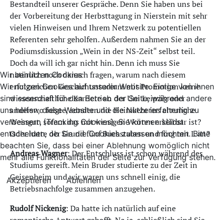
Bestandteil unserer Gespräche. Denn Sie haben uns bei
der Vorbereitung der Herbsttagung in Nierstein mit sehr
vielen Hinweisen und Ihrem Netzwerk zu potentiellen
Referenten sehr geholfen. Außerdem nahmen Sie an der
Podiumsdiskussion „Wein in der NS-Zeit“ selbst teil.
Doch da will ich gar nicht hin. Denn ich muss Sie
natürlich noch danach fragen, warum nach diesem
Wir benutzen Cookies
erfolgreichen Geschichtsstudium mit Promotion keine
Wir nutzen Cookies auf unserer Website. Einige von ihnen
wissenschaftliche Karriere an der Uni Leipzig oder
sind essenziell für den Betrieb der Seite, während andere
anderswo folgte, sondern die Heimkehr ins elterliche
uns helfen, diese Website und die Nutzererfahrung zu
Weingut, sofern das mit wenigen Worten erklärbar ist?
verbessern (Tracking Cookies). Sie können selbst
Oder hatte der Grund fünf Buchstaben und fing mit L an?
entscheiden, ob Sie die Cookies zulassen möchten. Bitte
beachten Sie, dass bei einer Ablehnung womöglich nicht
Andreas Wagner
: Der Entschluss ist schon während des
mehr alle Funktionalitäten der Seite zur Verfügung stehen.
Studiums gereift. Mein Bruder studierte zu der Zeit in
Geisenheim und wir waren uns schnell einig, die
Akzeptieren
Ablehnen
Betriebsnachfolge zusammen anzugehen.
Rudolf Nickenig
: Da hatte ich natürlich auf eine