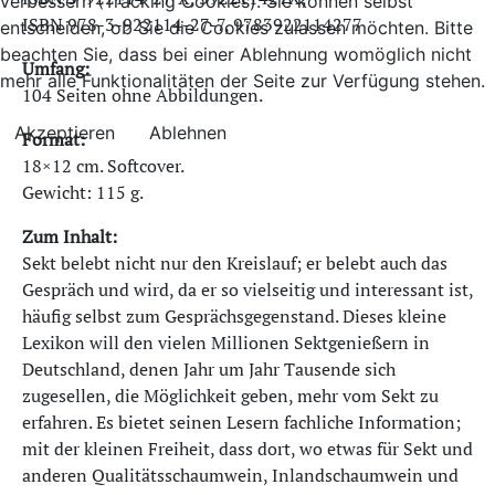
verbessern (Tracking Cookies). Sie können selbst
ISBN 978-3-922114-27-7, 9783922114277
entscheiden, ob Sie die Cookies zulassen möchten. Bitte
beachten Sie, dass bei einer Ablehnung womöglich nicht
Umfang:
mehr alle Funktionalitäten der Seite zur Verfügung stehen.
104 Seiten ohne Abbildungen.
Akzeptieren
Ablehnen
Format:
18×12 cm. Softcover.
Gewicht: 115 g.
Zum Inhalt:
Sekt belebt nicht nur den Kreislauf; er belebt auch das
Gespräch und wird, da er so vielseitig und interessant ist,
häufig selbst zum Gesprächsgegenstand. Dieses kleine
Lexikon will den vielen Millionen Sektgenießern in
Deutschland, denen Jahr um Jahr Tausende sich
zugesellen, die Möglichkeit geben, mehr vom Sekt zu
erfahren. Es bietet seinen Lesern fachliche Information;
mit der kleinen Freiheit, dass dort, wo etwas für Sekt und
anderen Qualitätsschaumwein, Inlandschaumwein und