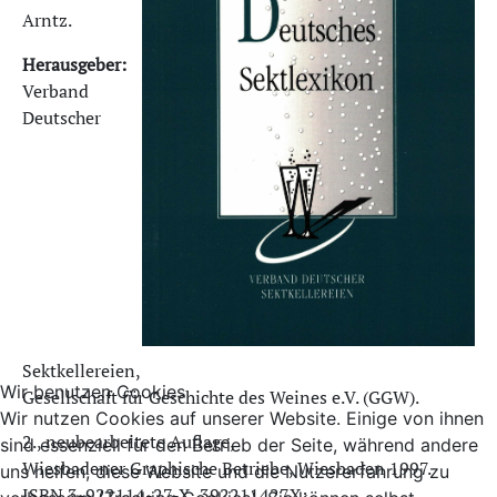
Arntz.
Herausgeber:
Verband
Deutscher
Sektkellereien,
Wir benutzen Cookies
Gesellschaft für Geschichte des Weines e.V. (GGW).
Wir nutzen Cookies auf unserer Website. Einige von ihnen
2., neubearbeitete Auflage,
sind essenziell für den Betrieb der Seite, während andere
Wiesbadener Graphische Betriebe, Wiesbaden 1997.
uns helfen, diese Website und die Nutzererfahrung zu
ISBN 3-922114-27-X, 392211427X;