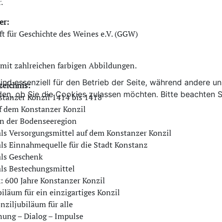
.
er:
ft für Geschichte des Weines e.V. (GGW)
 mit zahlreichen farbigen Abbildungen.
ind essenziell für den Betrieb der Seite, während andere u
zeichnis:
den, ob Sie die Cookies zulassen möchten. Bitte beachten S
stanzer Konzil 1414 bis 1418
f dem Konstanzer Konzil
in der Bodenseeregion
als Versorgungsmittel auf dem Konstanzer Konzil
als Einnahmequelle für die Stadt Konstanz
als Geschenk
als Bestechungsmittel
k: 600 Jahre Konstanzer Konzil
ubiläum für ein einzigartiges Konzil
onziljubiläum für alle
nung – Dialog – Impulse