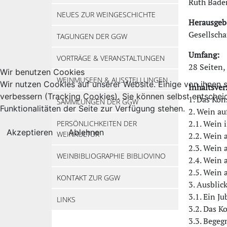
Ruth Bader
NEUES ZUR WEINGESCHICHTE
Herausgeb
Gesellscha
TAGUNGEN DER GGW
Umfang:
VORTRÄGE & VERANSTALTUNGEN
28 Seiten,
Wir benutzen Cookies
WEINMUSEEN & AUSSTELLUNGEN
Wir nutzen Cookies auf unserer Website. Einige von ihnen s
Inhaltsver
verbessern (Tracking Cookies). Sie können selbst entschei
1. Das Kon
SAMMLUNGEN DER GGW
Funktionalitäten der Seite zur Verfügung stehen.
2. Wein au
2.1. Wein 
PERSÖNLICHKEITEN DER
Akzeptieren
Ablehnen
WEINKULTUR
2.2. Wein 
2.3. Wein 
WEINBIBLIOGRAPHIE BIBLIOVINO
2.4. Wein 
2.5. Wein 
KONTAKT ZUR GGW
3. Ausblic
3.1. Ein J
LINKS
3.2. Das K
3.3. Begeg