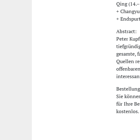
Qing (14.–1
+ Changyu
+ Endspurt
Abstract:
Peter Kupf
tiefgründi
gesamte, f
Quellen re
offenbaren
interessan
Bestellung
Sie können
für Ihre B
kostenlos.