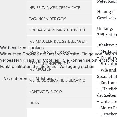
Peter Kupf
NEUES ZUR WEINGESCHICHTE
Herausgeb
Gesellscha
TAGUNGEN DER GGW
Umfang:
VORTRÄGE & VERANSTALTUNGEN
299 Seiten
WEINMUSEEN & AUSSTELLUNGEN
Inhaltsver
Wir benutzen Cookies
+ Merkmal
SAMMLUNGEN DER GGW
Wir nutzen Cookies auf unserer Website. Einige von ihnen s
+ Der älte
verbessern (Tracking Cookies). Sie können selbst entschei
+ Vitikult
PERSÖNLICHKEITEN DER
Funktionalitäten der Seite zur Verfügung stehen.
WEINKULTUR
+ Wie und 
Sozialethi
Akzeptieren
Ablehnen
WEINBIBLIOGRAPHIE BIBLIOVINO
+ Ein Han-
+ „Herrlic
KONTAKT ZUR GGW
der Zeite
+ Unterbre
LINKS
+ Marco Po
+ „Drache