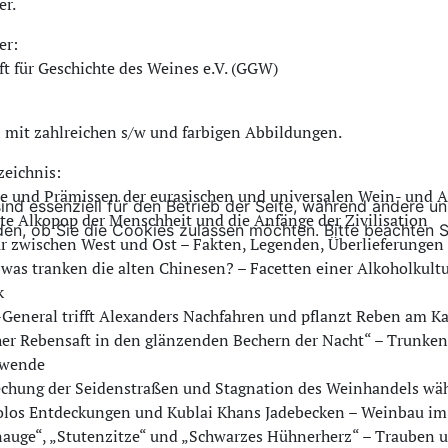
er.
er:
ft für Geschichte des Weines e.V. (GGW)
 mit zahlreichen s/w und farbigen Abbildungen.
zeichnis:
e und Prämissen der eurasischen und universalen Wein- und A
ind essenziell für den Betrieb der Seite, während andere u
ste Alkopop der Menschheit und die Anfänge der Zivilisation
den, ob Sie die Cookies zulassen möchten. Bitte beachten S
ur zwischen West und Ost – Fakten, Legenden, Überlieferungen
was tranken die alten Chinesen? – Facetten einer Alkoholkul
k
General trifft Alexanders Nachfahren und pflanzt Reben am Ka
her Rebensaft in den glänzenden Bechern der Nacht“ – Trunken
nwende
chung der Seidenstraßen und Stagnation des Weinhandels währ
los Entdeckungen und Kublai Khans Jadebecken – Weinbau im m
nauge“, „Stutenzitze“ und „Schwarzes Hühnerherz“ – Trauben