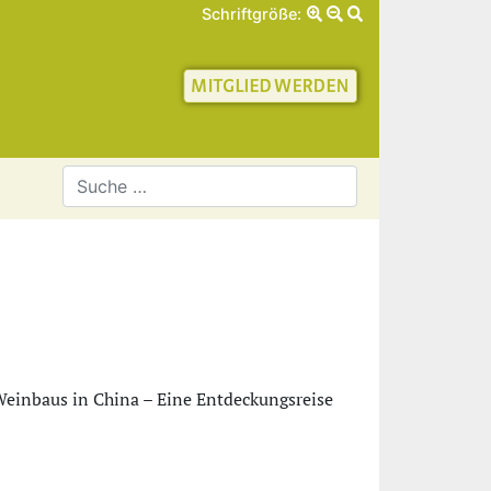
Schriftgröße:
schaft für Geschichte 
einbaus in China – Eine Entde­ckungsreise