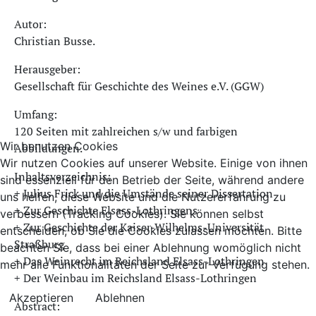
Autor:
Christian Busse.
Herausgeber:
Gesellschaft für Geschichte des Weines e.V. (GGW)
Umfang:
120 Seiten mit zahlreichen s/w und farbigen
Wir benutzen Cookies
Abbildungen.
Wir nutzen Cookies auf unserer Website. Einige von ihnen
Inhaltsverzeichnis:
sind essenziell für den Betrieb der Seite, während andere
+ Julius Frick und die Umstände seiner Dissertation
uns helfen, diese Website und die Nutzererfahrung zu
+ Zur Geschichte Elsass-Lothringens
verbessern (Tracking Cookies). Sie können selbst
+ Zur Geschichte der Kaiser-Wilhelms-Universität
entscheiden, ob Sie die Cookies zulassen möchten. Bitte
Straßburg
beachten Sie, dass bei einer Ablehnung womöglich nicht
+ Das Weinrecht im Reichsland Elsass-Lothringen
mehr alle Funktionalitäten der Seite zur Verfügung stehen.
+ Der Weinbau im Reichsland Elsass-Lothringen
Akzeptieren
Ablehnen
Abstract: