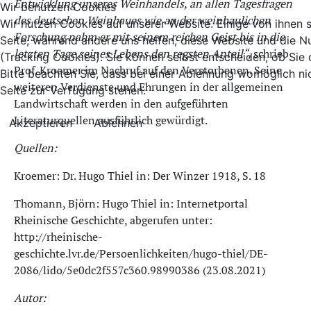
Entwicklung unseres Weinhandels, an allen Tagesfragen
Wir benutzen Cookies
des deutschen Weinbaues wie an der weinbaulichen
Wir nutzen Cookies auf unserer Website. Einige von ihnen si
Forschung nahm er mit seinem reichen Geist bis in die
Seite, während andere uns helfen, diese Website und die N
letzten Tage seines Lebens den regsten Anteil“,
schrieb
(Tracking Cookies). Sie können selbst entscheiden, ob Sie
Prof. Kroemer im Nachruf auf den Verstorbenen. Seine
Bitte beachten Sie, dass bei einer Ablehnung womöglich nic
weiteren Verdienste und Ehrungen in der allgemeinen
Seite zur Verfügung stehen.
Landwirtschaft werden in den aufgeführten
Literaturquellen ausführlich gewürdigt.
Akzeptieren
Ablehnen
Quellen:
Kroemer: Dr. Hugo Thiel in: Der Winzer 1918, S. 18
Thomann, Björn: Hugo Thiel in: Internetportal
Rheinische Geschichte, abgerufen unter:
http://rheinische-
geschichte.lvr.de/Persoenlichkeiten/hugo-thiel/DE-
2086/lido/5e0dc2f557c360.98990386 (23.08.2021)
Autor: