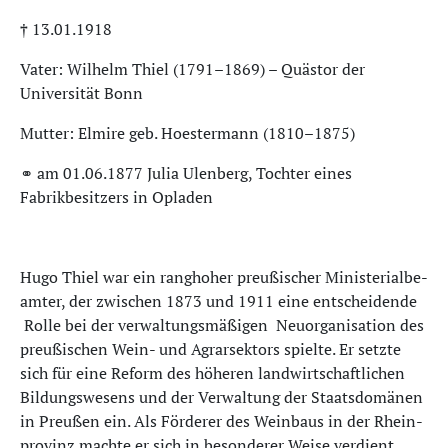
† 13.01.1918
Vater: Wilhelm Thiel (1791–1869) – Quästor der
Universität Bonn
Mutter: Elmire geb. Hoestermann (1810–1875)
⚭ am 01.06.1877 Julia Ulenberg, Tochter eines
Fabrikbesitzers in Opladen
Hu­go Thiel war ein rang­ho­her preußischer Mi­nis­te­ri­al­be­
am­ter, der zwi­schen 1873 und 1911 ei­ne entscheidende
Rol­le bei der verwaltungsmäßigen Neu­or­ga­ni­sa­ti­on des
preußischen Wein- und Agrar­sek­tors spielte. Er setzte
sich für eine Re­form des hö­he­ren land­wirt­schaft­li­chen
Bil­dungs­we­sens und der Ver­wal­tung der Staats­do­mä­nen
in Preu­ßen ein­. Als För­de­rer des Wein­baus in der Rhein­
pro­vinz machte er sich in besonderer Weise verdient.