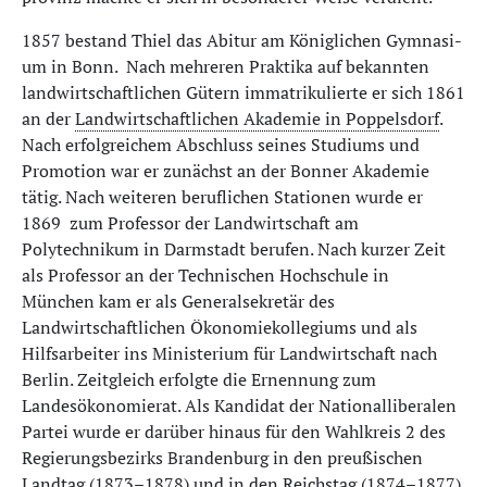
1857 bestand Thiel das Ab­itur am Kö­nig­li­chen Gym­na­si­
um in Bonn. Nach mehreren Praktika auf bekannten
landwirtschaftlichen Gütern im­ma­tri­ku­lier­te er sich 1861
an der
Land­wirt­schaft­li­chen Aka­de­mie in Pop­pels­dorf
.
Nach erfolgreichem Abschluss seines Studiums und
Promotion war er zunächst an der Bonner Akademie
tätig. Nach weiteren beruflichen Stationen wurde er
1869 zum Professor der Landwirtschaft am
Polytechnikum in Darmstadt berufen. Nach kurzer Zeit
als Professor an der Technischen Hochschule in
München kam er als Generalsekretär des
Landwirtschaftlichen Ökonomiekollegiums und als
Hilfsarbeiter ins Ministerium für Landwirtschaft nach
Berlin. Zeitgleich erfolgte die Ernennung zum
Landesökonomierat. Als Kandidat der Nationalliberalen
Partei wurde er darüber hinaus für den Wahlkreis 2 des
Regierungsbezirks Brandenburg in den preußischen
Landtag (1873–1878) und in den Reichstag (1874–1877)