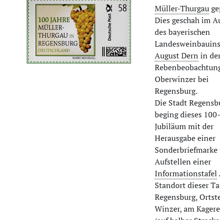
Müller-Thurgau
ge
Dies geschah im A
des bayerischen
Landesweinbauins
August Dern
in de
Rebenbeobachtung
Oberwinzer bei
Regensburg.
Die Stadt Regensb
beging dieses 100-
Jubiläum mit der
Herausgabe einer
Sonderbriefmarke
Aufstellen einer
Informationstafel
Standort dieser Ta
Regensburg, Ortste
Winzer, am Kagere