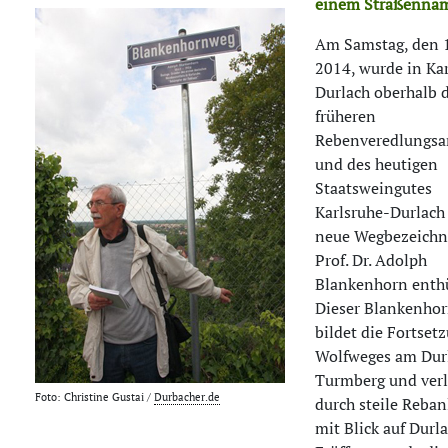
einem Straßenna
Am Samstag, den 
2014, wurde in Ka
Durlach oberhalb 
früheren
Rebenveredlungsa
und des heutigen
Staatsweingutes
Karlsruhe-Durlach
neue Wegbezeichn
Prof. Dr. Adolph
Blankenhorn enthü
Dieser Blankenho
bildet die Fortset
Wolfweges am Dur
Turmberg und verl
Foto: Christine Gustai /
Durbacher.de
durch steile Reba
mit Blick auf Durla