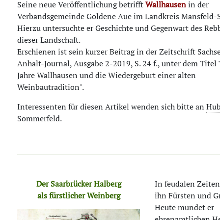
Seine neue Veröffentlichung betrifft
Wallhausen
in der
Verbandsgemeinde Goldene Aue im Landkreis Mansfeld-S
Hierzu untersuchte er Geschichte und Gegenwart des Reb
dieser Landschaft.
Erschienen ist sein kurzer Beitrag in der Zeitschrift Sachs
Anhalt-Journal, Ausgabe 2-2019, S. 24 f., unter dem Titel
Jahre Wallhausen und die Wiedergeburt einer alten
Weinbautradition".
Interessenten für diesen Artikel wenden sich bitte an
Hub
Sommerfeld
.
Der Saarbrücker Halberg
In feudalen Zeite
als fürstlicher Weinberg
ihn Fürsten und G
Heute mundet er
ehrenamtlichen He