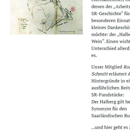
denen der „Arbeits
SR-Geschichte“ für
besonderen Einsat
kleines Dankeschö
möchte: der „Halb
Wein“. Einen wich
Unterschied allerd
es.
Unser Mitglied
Ro
Schmitt
erläutert 
Hintergründe in 
ausführlichen Beit
SR-Fundstücke:
Der Halberg gilt he
Synonym für den
Saarländischen Ru
...und hier geht es