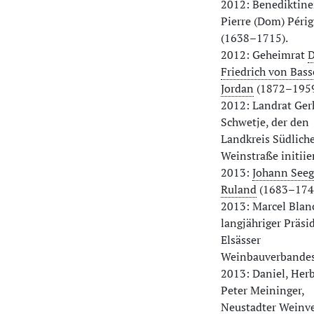
2012: Benediktin
Pierre (Dom) Péri
(1638–1715).
2012: Geheimrat
D
Friedrich von Bas
Jordan
(1872–1959
2012: Landrat Ger
Schwetje, der den
Landkreis Südlich
Weinstraße initiier
2013:
Johann Seeg
Ruland
(1683–174
2013: Marcel Blan
langjähriger Präsi
Elsässer
Weinbauverbandes
2013: Daniel, Her
Peter Meininger,
Neustadter Weinve