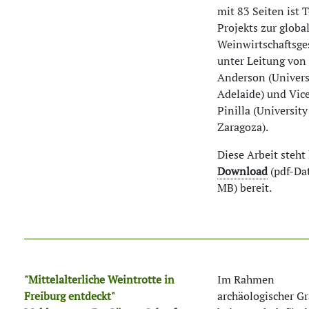
mit 83 Seiten ist T
Projekts zur globa
Weinwirtschaftsge
unter Leitung von
Anderson (Univers
Adelaide) und Vic
Pinilla (University
Zaragoza).
Diese Arbeit steht
Download
(pdf-Dat
MB) bereit.
"Mittelalterliche Weintrotte in
Im Rahmen
Freiburg entdeckt"
archäologischer G