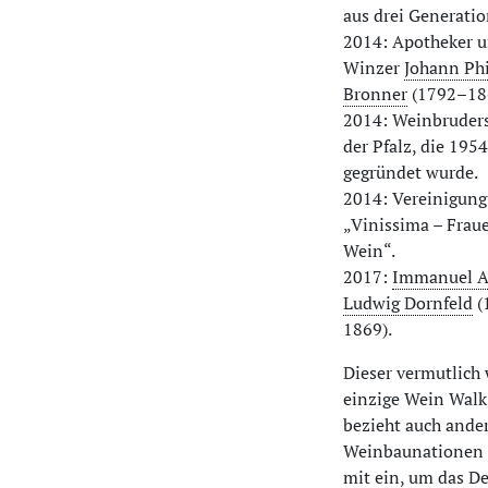
aus drei Generati
2014: Apotheker 
Winzer
Johann Phi
Bronner
(1792–18
2014: Weinbruders
der Pfalz, die 1954
gegründet wurde.
2014: Vereinigung
„Vinissima – Frau
Wein“.
2017:
Immanuel A
Ludwig Dornfeld
(
1869).
Dieser vermutlich 
einzige Wein Walk
bezieht auch ande
Weinbaunationen 
mit ein, um das
De