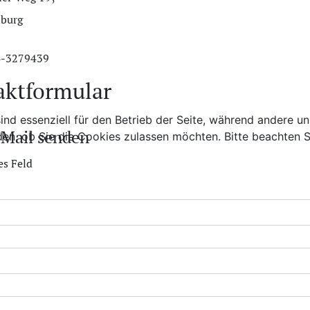
iburg
4-3279439
aktformular
ind essenziell für den Betrieb der Seite, während andere u
-Mail senden
den, ob Sie die Cookies zulassen möchten. Bitte beachten S
es Feld