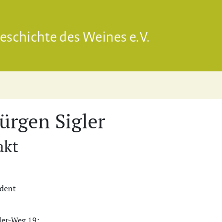
Gesell
Jürgen Sigler
akt
ident
er-Weg 19;