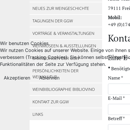
79111 Fre
NEUES ZUR WEINGESCHICHTE
Mobil:
TAGUNGEN DER GGW
+49 (0)17
VORTRÄGE & VERANSTALTUNGEN
Kont
Wir benutzen Cookies
WEINMUSEEN & AUSSTELLUNGEN
Wir nutzen Cookies auf unserer Website. Einige von ihnen s
Eine E
verbessern (Tracking Cookies). Sie können selbst entschei
SAMMLUNGEN DER GGW
Funktionalitäten der Seite zur Verfügung stehen.
*
Benötigt
PERSÖNLICHKEITEN DER
WEINKULTUR
Name
*
Akzeptieren
Ablehnen
WEINBIBLIOGRAPHIE BIBLIOVINO
E-Mail
*
KONTAKT ZUR GGW
LINKS
Betreff
*