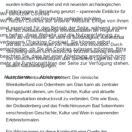
wurden kritisch gesichtet und mit neuesten archäologischen
Entdeckungen in Beziehung gesetzt – spannende Einblicke für
Wir benutzen Cookies
alle, die Wein und Geschichte verbinden möchten.
Wir nutzen Cookies auf unserer Website. Einige von ihnen
sind essenziell für den Betrieb der Seite, während andere
Die fast zweitausendjährige Weinbautradition der Region ist
uns helfen, diese Website und die Nutzererfahrung zu
mehr als nur Historie: Sie steht für Beständigkeit, Authentizität
verbessern (Tracking Cookies). Sie können selbst
und das Zusammenspiel von Tradition und Innovation. Durch
entscheiden, ob Sie die Cookies zulassen möchten. Bitte
Storytelling lassen sich historische Wurzeln lebendig erleben –
beachten Sie, dass bei einer Ablehnung womöglich nicht
von römischen Weinkulturen über überlieferte Lagen bis hin zu
mehr alle Funktionalitäten der Seite zur Verfügung stehen.
idealen Naturbedingungen.
Akzeptieren
Ablehnen
Auch der Weintourismus profitiert: Der römische
Weinkelterfund von Odernheim am Glan kann als
zentraler
Bezugspunkt
dienen, um Geschichte, Kultur und aktuelle
Weinproduktion eindrucksvoll zu verbinden. Orte wie Boos,
der Disibodenberg und das Freilichtmuseum Bad Sobernheim
verschmelzen Geschichte, Kultur und Wein in spannenden
Erlebnisformaten.
Für Winzer:innen ist diese Kontinuität eine Quelle der